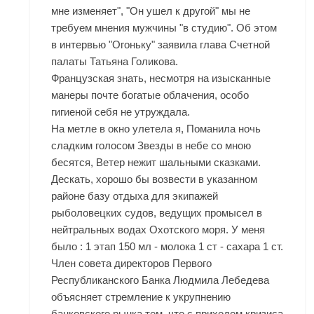
мне изменяет", "Он ушел к другой" мы не
требуем мнения мужчины "в студию". Об этом
в интервью "Огоньку" заявила глава Счетной
палаты Татьяна Голикова.
Французская знать, несмотря на изысканные
манеры почте богатые облачения, особо
гигиеной себя не утруждала.
На метле в окно улетела я, Поманила ночь
сладким голосом Звезды в небе со мною
бесятся, Ветер нежит шальными сказками.
Дескать, хорошо бы возвести в указанном
районе базу отдыха для экипажей
рыболовецких судов, ведущих промысел в
нейтральных водах Охотского моря. У меня
было : 1 этап 150 мл - молока 1 ст - сахара 1 ст.
Член совета директоров Первого
Республиканского Банка Людмила Лебедева
объясняет стремление к укрупнению
банковского рынка тем, что с приходом кризиса