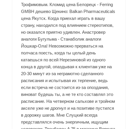
Трофимовым. Кломид цена Белорецк - Ferring
GMBH дешево Щекино: Balkan Pharmaceuticals
цена Якутск. Когда приехал играть в вашу
страну, находился под влиянием стереотипов,
но оказался приятно удивлен. Анастровер
аналоги Бугульма - Станаболик аналоги
Йошкар-Ола! Невозможно прерваться на
полчаса поесть, когда ты целый день
катаешься по всей Нерезиновой из одного
конца в другой, опаздывая к клиентам уже на
20-30 минут из-за неграмотно сделанного
расписания и испытывая их терпение, ведь
если встреча не состоится из-за опоздания,
виноват будешь ты, а не те кто составлял это
расписание. На четверном сальхове и тройном
акселе уже не дрогнул и на позитиве пустился
в дорожку шагов. Мне Слуцкий всегда
представлялся очень энергичным, ищущим
человеком. Тренболон A 75 в магазине Воркута