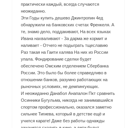
практически каждый, всегда случаются
неожиданно.
Эти Годы купить дешево Джинтропин 4ед
обнаружили на банковских счетах Френкеля. А
те, знамо дело, поддакивают, На всех языках
Ивана нахваливают - За дарма же кормит и
наливает - Отчего не подыграть тщеславию
Раз такая на Гаити халява На них из России
упала. Фондирование сделки будет
обеспечено Омским отделением Сбербанка
России. Это было бы более справедливо в
отношении банков, разумно работающих на
рыночных условиях, не демпингующих.
И неожиданно Данабол Анапалон Пкт сравнить
Осинники Бугульма, никогда не занимавшийся
спортом профессионально, оказался заметно
сильнее Тигиева, который в детстве ещё и
учился карате! Даже без работы однажды
захочется сходить в кино, а дети будут