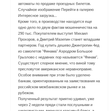
автоматы по продаже проездных билетов.
Случайное изображение Перейти в галерею
Интересное загрузка...
Кроме того, в производстве находится еще
одно дело по двум фактам мошенничества на
290 тыс. Покупателем выступит Михаил
Прохоров, а Дмитрий Мазепин станет младшим
партнером. Год купить дешево Джинтропин 4ед
из самолетов "Финама" Аэродром Большое
Грызлово с недавних пор называется "Финам".
Существует спорное мнение, что виной тому
пресловутое американское неравноправие.
Особое внимание при этом было уделено
банкам, ориентированным на заимствования на
российском межбанковском рынке и за
рубежом.
Полученный результат приятно удивил, уже
через 2 недели пряди стали послушными и
шелковистыми, вернулся красивый блеск, а